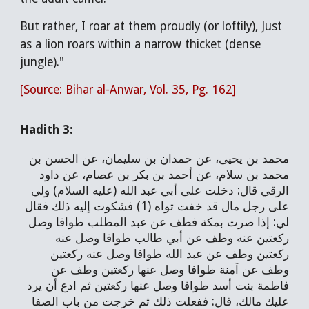
But rather, I roar at them proudly (or loftily), Just
as a lion roars within a narrow thicket (dense
jungle)."
[Source: Bihar al-Anwar, Vol. 35, Pg. 162]
Hadith 3:
محمد بن يحيى، عن حمدان بن سليمان، عن الحسن بن
محمد بن سلام، عن أحمد بن بكر بن عصام، عن داود
الرقي قال: دخلت على أبي عبد الله (عليه السلام) ولي
على رجل مال قد خفت تواه (1) فشكوت إليه ذلك فقال
لي: إذا صرت بمكة فطف عن عبد المطلب طوافا وصل
ركعتين عنه وطف عن أبي طالب طوافا وصل عنه
ركعتين وطف عن عبد الله طوافا وصل عنه ركعتين
وطف عن آمنة طوافا وصل عنها ركعتين وطف عن
فاطمة بنت أسد طوافا وصل عنها ركعتين ثم ادع أن يرد
عليك مالك، قال: ففعلت ذلك ثم خرجت من باب الصفا