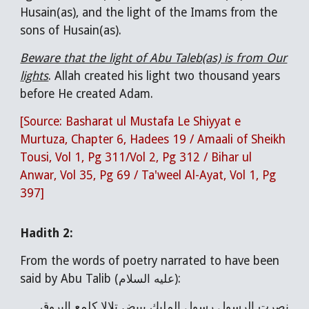
Husain(as), and the light of the Imams from the
sons of Husain(as).
Beware that the light of Abu Taleb(as) is from Our
lights
. Allah created his light two thousand years
before He created Adam.
[Source: Basharat ul Mustafa Le Shiyyat e
Murtuza, Chapter 6, Hadees 19 / Amaali of Sheikh
Tousi, Vol 1, Pg 311/Vol 2, Pg 312 / Bihar ul
Anwar, Vol 35, Pg 69 / Ta'weel Al-Ayat, Vol 1, Pg
397]
Hadith 2:
From the words of poetry narrated to have been
said by Abu Talib (عليه السلام):
نصرت الرسول رسول المليك ببيض تلالا كلمع البروق