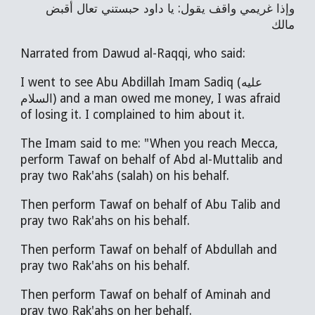
وإذا غريمي واقف يقول: يا داود حبستني تعال أقبض
مالك
Narrated from Dawud al-Raqqi, who said:
I went to see Abu Abdillah Imam Sadiq (عليه
السلام) and a man owed me money, I was afraid
of losing it. I complained to him about it.
The Imam said to me: "When you reach Mecca,
perform Tawaf on behalf of Abd al-Muttalib and
pray two Rak'ahs (salah) on his behalf.
Then perform Tawaf on behalf of Abu Talib and
pray two Rak'ahs on his behalf.
Then perform Tawaf on behalf of Abdullah and
pray two Rak'ahs on his behalf.
Then perform Tawaf on behalf of Aminah and
pray two Rak'ahs on her behalf.