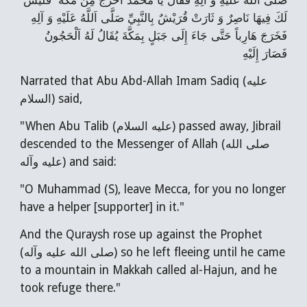
صَلَّی‌ اَللَّهُ عَلَيْهِ وَ آلِهِ فَقَالَ يَا مُحَمَّدُ اُخْرُجْ مِنْ مَكَّةَ فَلَيْسَ
لَكَ فِيهَا نَاصِرٌ وَ ثَارَتْ قُرَيْشٌ بِالنَّبِيِّ صَلَّی‌ اَللَّهُ عَلَيْهِ وَ آلِهِ
فَخَرَجَ هَارِباً حَتَّی‌ جَاءَ إِلَی‌ جَبَلٍ بِمَكَّةَ يُقَالُ لَهُ اَلْحَجُونُ
فَصَارَ إِلَيْهِ
Narrated that Abu Abd-Allah Imam Sadiq (عليه
السلام) said,
"When Abu Talib (عليه السلام) passed away, Jibrail
descended to the Messenger of Allah (صلى الله
عليه وآله) and said:
"O Muhammad (S), leave Mecca, for you no longer
have a helper [supporter] in it."
And the Quraysh rose up against the Prophet
(صلى الله عليه وآله) so he left fleeing until he came
to a mountain in Makkah called al-Hajun, and he
took refuge there."