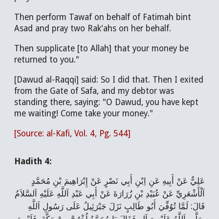
Then perform Tawaf on behalf of Fatimah bint
Asad and pray two Rak'ahs on her behalf.
Then supplicate [to Allah] that your money be
returned to you."
[Dawud al-Raqqi] said: So I did that. Then I exited
from the Gate of Safa, and my debtor was
standing there, saying: "O Dawud, you have kept
me waiting! Come take your money."
[Source: al-Kafi, Vol. 4, Pg. 544]
Hadith 4:
عَلِيٌّ عَنْ أَبِيهِ عَنِ اِبْنِ أَبِي نَصْرٍ عَنْ إِبْرَاهِيمَ بْنِ مُحَمَّدٍ
اَلْأَشْعَرِيِّ عَنْ عُبَيْدِ بْنِ زُرَارَةَ عَنْ أَبِي عَبْدِ اَللَّهِ عَلَيْهِ اَلسَّلاَمُ
قَالَ: لَمَّا تُوُفِّيَ أَبُو طَالِبٍ نَزَلَ جَبْرَئِيلُ عَلَی‌ رَسُولِ اَللَّهِ