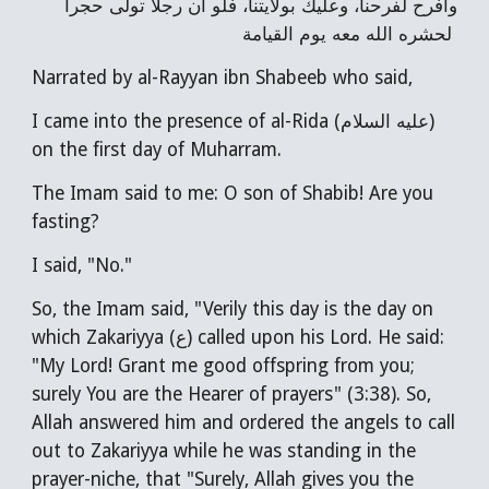
وافرح لفرحنا، وعليك بولايتنا، فلو أن رجلا تولى حجرا
لحشره الله معه يوم القيامة
Narrated by al-Rayyan ibn Shabeeb who said,
I came into the presence of al-Rida (عليه السلام)
on the first day of Muharram.
The Imam said to me: O son of Shabib! Are you
fasting?
I said, "No."
So, the Imam said, "Verily this day is the day on
which Zakariyya (ع) called upon his Lord. He said:
"My Lord! Grant me good offspring from you;
surely You are the Hearer of prayers" (3:38). So,
Allah answered him and ordered the angels to call
out to Zakariyya while he was standing in the
prayer-niche, that "Surely, Allah gives you the