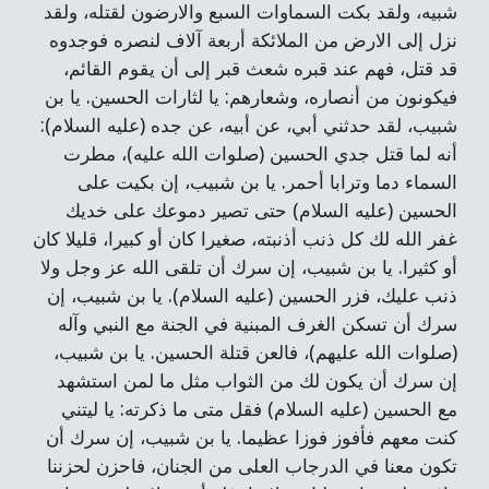
شبيه، ولقد بكت السماوات السبع والارضون لقتله، ولقد
نزل إلى الارض من الملائكة أربعة آلاف لنصره فوجدوه
قد قتل، فهم عند قبره شعث قبر إلى أن يقوم القائم،
فيكونون من أنصاره، وشعارهم: يا لثارات الحسين. يا بن
شبيب، لقد حدثني أبي، عن أبيه، عن جده (عليه السلام):
أنه لما قتل جدي الحسين (صلوات الله عليه)، مطرت
السماء دما وترابا أحمر. يا بن شبيب، إن بكيت على
الحسين (عليه السلام) حتى تصير دموعك على خديك
غفر الله لك كل ذنب أذنبته، صغيرا كان أو كبيرا، قليلا كان
أو كثيرا. يا بن شبيب، إن سرك أن تلقى الله عز وجل ولا
ذنب عليك، فزر الحسين (عليه السلام). يا بن شبيب، إن
سرك أن تسكن الغرف المبنية في الجنة مع النبي وآله
(صلوات الله عليهم)، فالعن قتلة الحسين. يا بن شبيب،
إن سرك أن يكون لك من الثواب مثل ما لمن استشهد
مع الحسين (عليه السلام) فقل متى ما ذكرته: يا ليتني
كنت معهم فأفوز فوزا عظيما. يا بن شبيب، إن سرك أن
تكون معنا في الدرجاب العلى من الجنان، فاحزن لحزننا