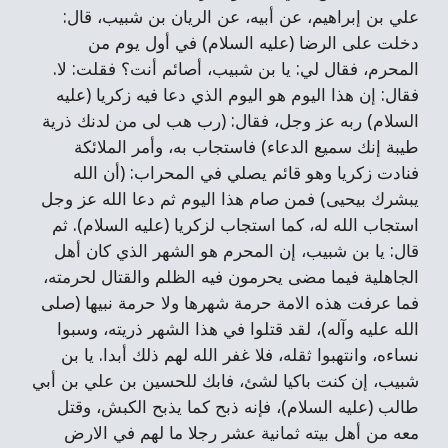
علي بن إبراهيم، عن أبيه، عن الريان بن شبيب، قال:
دخلت على الرضا (عليه السلام) في أول يوم من
المحرم، فقال لي: يا بن شبيب، أصائم أنت؟ فقلت: لا.
فقال: إن هذا اليوم هو اليوم الذي دعا فيه زكريا (عليه
السلام) ربه عز وجل، فقال: (رب هب لى من لدنك ذرية
طيبة إنك سميع الدعاء) فاستجاب به، وأمر الملائكة
فنادت زكريا وهو قائم يصلي في المحراب: (أن الله
يبشرك بيحيى) فمن صام هذا اليوم ثم دعا الله عز وجل
استجاب الله له، كما استجاب لزكريا (عليه السلام). ثم
قال: يا بن شبيب، إن المحرم هو الشهر الذي كان أهل
الجاهلية فيما مضى يحرمون فيه الظلم والقتال لحرمته،
فما عرفت هذه الامة حرمة شهرها ولا حرمة نبيها (صلى
الله عليه وآله)، لقد قتلوا في هذا الشهر ذريته، وسبوا
نساءه، وانتهبوا ثقله، فلا غفر الله لهم ذلك أبدا. يا بن
شبيب، إن كنت باكيا لشئ، فابك للحسين بن علي بن أبي
طالب (عليه السلام)، فإنه ذبح كما يذبح الكبش، وقتل
معه من أهل بيته ثمانية عشر رجلا ما لهم في الارض