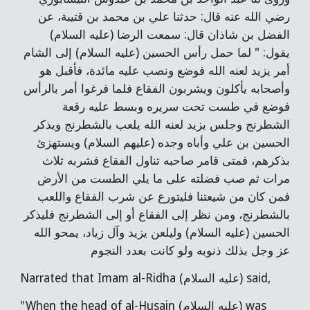
رضي الله عنه قال: حدثنا علي بن محمد بن قتيبة، عن
الفضل بن شاذان قال: سمعت الرضا (عليه السلام)
يقول: " لما حمل رأس الحسين (عليه السلام) إلى الشام
أمر يزيد لعنه الله فوضع ونصب عليه مائدة، فأقبل هو
وأصحابه يأكلون ويشربون الفقاع فلما فرغوا أمر بالرأس
فوضع في طست تحت سريره وبسط عليه رقعة
الشطرنج وجلس يزيد لعنه الله يلعب بالشطرنج ويذكر
الحسين بن علي وأباه وجده (عليهم السلام) ويستهزئ
بذكرهم، فمتى قامر صاحبه تناول الفقاع فشربه ثلاث
مرات ثم صب فضلته على ما يلي الطست من الأرض
فمن كان من شيعتنا فليتورع عن شرب الفقاع واللعب
بالشطرنج، ومن نظر إلى الفقاع أو إلى الشطرنج فليذكر
الحسين (عليه السلام) وليلعن يزيد وآل زياد، يمحو الله
عز وجل بذلك ذنوبه ولو كانت بعدد النجوم
Narrated that Imam al-Ridha (عليه السلام) said,
"When the head of al-Husain (عليه السلام) was