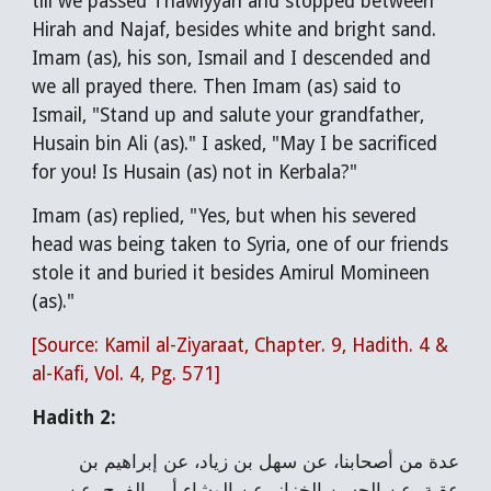
till we passed Thawiyyah and stopped between
Hirah and Najaf, besides white and bright sand.
Imam (as), his son, Ismail and I descended and
we all prayed there. Then Imam (as) said to
Ismail, "Stand up and salute your grandfather,
Husain bin Ali (as)." I asked, "May I be sacrificed
for you! Is Husain (as) not in Kerbala?"
Imam (as) replied, "Yes, but when his severed
head was being taken to Syria, one of our friends
stole it and buried it besides Amirul Momineen
(as)."
[Source: Kamil al-Ziyaraat, Chapter. 9, Hadith. 4 &
al-Kafi, Vol. 4, Pg. 571]
Hadith 2:
عدة من أصحابنا، عن سهل بن زياد، عن إبراهيم بن
عقبة، عن الحسن الخزاز، عن الوشاء أبي الفرج، عن