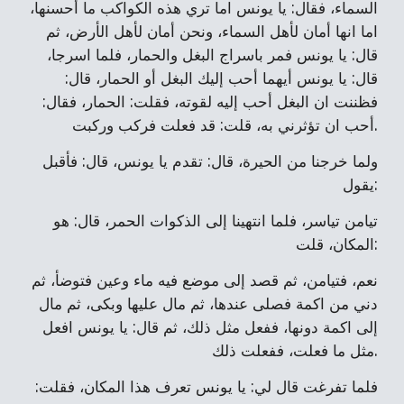
السماء، فقال: يا يونس اما تري هذه الكواكب ما أحسنها،
اما انها أمان لأهل السماء، ونحن أمان لأهل الأرض، ثم
قال: يا يونس فمر باسراج البغل والحمار، فلما اسرجا،
قال: يا يونس أيهما أحب إليك البغل أو الحمار، قال:
فظننت ان البغل أحب إليه لقوته، فقلت: الحمار، فقال:
أحب ان تؤثرني به، قلت: قد فعلت فركب وركبت.
ولما خرجنا من الحيرة، قال: تقدم يا يونس، قال: فأقبل
يقول:
تيامن تياسر، فلما انتهينا إلى الذكوات الحمر، قال: هو
المكان، قلت:
نعم، فتيامن، ثم قصد إلى موضع فيه ماء وعين فتوضأ، ثم
دني من اكمة فصلى عندها، ثم مال عليها وبكى، ثم مال
إلى اكمة دونها، ففعل مثل ذلك، ثم قال: يا يونس افعل
مثل ما فعلت، ففعلت ذلك.
فلما تفرغت قال لي: يا يونس تعرف هذا المكان، فقلت: