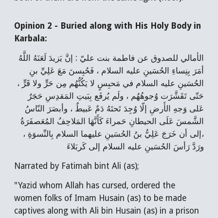
Opinion 2 - Buried along with His Holy Body in
Karbala:
الأمالي للصدوق عن فاطمة بنت عليّ : إنَّ يَزيدَ لَعَنَهُ اللَّهُ
أمَرَ بِنِساءِ الحُسَينِ عليه السلام ، فَحُبِسنَ مَعَ عَلِيِّ بنِ
الحُسَينِ عليه السلام في مَحبِسٍ لا يَكُنُّهُم‌ مِن حَرٍّ ولا قَرٍّ ،
حَتّى‌ تَقَشَّرَت وُجوهُهُم ، ولَم يُرفَع بِبَيتِ المَقدِسِ حَجَرٌ
عَلى‌ وَجهِ الأَرضِ إلّا وُجِدَ تَحتَهُ دَمٌ عَبيطٌ ، وأبصَرَ النّاسُ
الشَّمسَ عَلَى الحيطانِ حَمراءَ كَأَنَّهَا المَلاحِفُ المُعَصفَرَةُ
،إلى‌ أن خَرَجَ عَلِيُّ بنُ الحُسَينِ عليهما السلام بِالنِّسوَةِ ،
ورَدَّ رَأسَ الحُسَينِ عليه السلام إلى‌ كَربَلاءَ
Narrated by Fatimah bint Ali (as);
"Yazid whom Allah has cursed, ordered the
women folks of Imam Husain (as) to be made
captives along with Ali bin Husain (as) in a prison