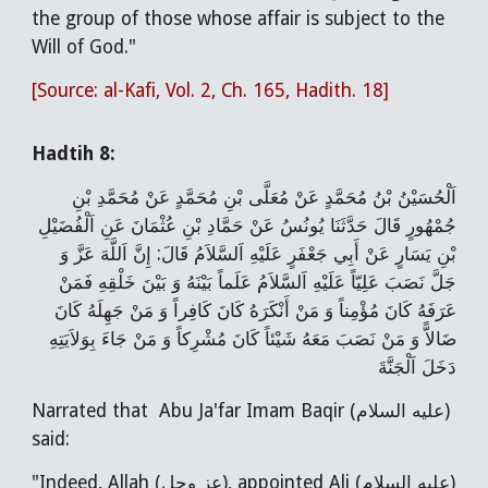
the group of those whose affair is subject to the
Will of God."
[Source: al-Kafi, Vol. 2, Ch. 165, Hadith. 18]
Hadtih 8:
اَلْحُسَيْنُ بْنُ مُحَمَّدٍ عَنْ مُعَلَّی‌ بْنِ مُحَمَّدٍ عَنْ مُحَمَّدِ بْنِ
جُمْهُورٍ قَالَ حَدَّثَنَا يُونُسُ عَنْ حَمَّادِ بْنِ عُثْمَانَ عَنِ اَلْفُضَيْلِ
بْنِ يَسَارٍ عَنْ أَبِي جَعْفَرٍ عَلَيْهِ اَلسَّلاَمُ قَالَ: إِنَّ اَللَّهَ عَزَّ وَ
جَلَّ نَصَبَ عَلِيّاً عَلَيْهِ اَلسَّلاَمُ عَلَماً بَيْنَهُ وَ بَيْنَ خَلْقِهِ فَمَنْ
عَرَفَهُ كَانَ مُؤْمِناً وَ مَنْ أَنْكَرَهُ كَانَ كَافِراً وَ مَنْ جَهِلَهُ كَانَ
ضَالاًّ وَ مَنْ نَصَبَ مَعَهُ شَيْئاً كَانَ مُشْرِكاً وَ مَنْ جَاءَ بِوَلاَيَتِهِ
دَخَلَ اَلْجَنَّةَ
Narrated that Abu Ja'far Imam Baqir (عليه السلام)
said:
"Indeed, Allah (عز وجل), appointed Ali (عليه السلام)