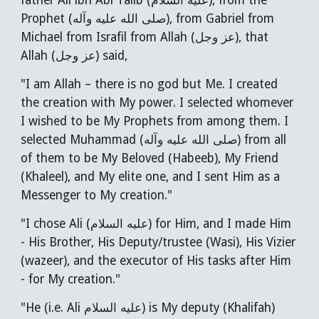
father Ali ibn Abi Talib (عليه السلام), from the
Prophet (صلى الله عليه وآله), from Gabriel from
Michael from Israfil from Allah (عز وجل), that
Allah (عز وجل) said,
"I am Allah – there is no god but Me. I created
the creation with My power. I selected whomever
I wished to be My Prophets from among them. I
selected Muhammad (صلى الله عليه وآله) from all
of them to be My Beloved (Habeeb), My Friend
(Khaleel), and My elite one, and I sent Him as a
Messenger to My creation."
"I chose Ali (عليه السلام) for Him, and I made Him
- His Brother, His Deputy/trustee (Wasi), His Vizier
(wazeer), and the executor of His tasks after Him
- for My creation."
"He (i.e. Ali عليه السلام) is My deputy (Khalifah)