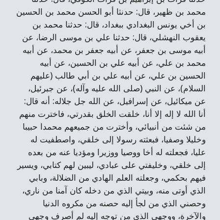
محمد بن ظهير، قال: حدنثا أبو الحسن محمد بن الحسين
بن أخي يونس البغدادي ببغداد، قال: حدثنا محمد بن
يعقوب النهشلي، قال: حدثنا علي بن موسى الرضا، عن
أبيه موسى بن جعفر، عن أبيه جعفر بن محمد، عن أبيه
محمد بن علي، عن أبيه علي بن الحسين، عن أبيه
الحسين بن علي، عن أبيه علي بن أبي طالب (عليهم
السلام)، عن النبي (صلى الله عليه وآله)، عن جبرئيل،
عن ميكائيل، عن إسرافيل، عن الله جل جلاله: أنه قال:
أنا الله لا إله إلا أنا، خلقت الخلق بقدرتي، فاخترت منهم
من شئت من أنبيائي، وأخترت من جميعهم محمدا حبيبا
وخليلا وصفيا، فبعثته رسولا إلى خلقي، واصطفيت له
عليا، فجعلته له أخا ووصيا ووزيرا ومؤديا عنه من بعده
إلى خلقي، وخليفتي على عبادي، ليبين لهم كتابي، ويسير
فيهم بحكمي، وجعلته العلم الهادي من الضلالة، وبابي
الذي أوتى منه، وبيتي الذي من دخله كان آمنا من ناري،
وحصني الذي من لجأ إليه حصنه من مكروه الدنيا
والآخرة، ووجهي الذي من توجه إليه لم أصرف وجهي