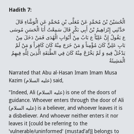
Hadith 7:
الْحُسَيْنُ بْنُ مُحَمَّدٍ عَنْ مُعَلَّى بْنِ مُحَمَّدٍ عَنِ الْوَشَّاءِ قَالَ
حَدَّثَنِي إِبْرَاهِيمُ بْنُ أَبِي بَكْرٍ قَالَ سَمِعْتُ أَبَا الْحَسَنِ مُوسَى
ع يَقُولُ‌ إِنَّ عَلِيّاً ع بَابٌ مِنْ أَبْوَابِ الْهُدَى فَمَنْ دَخَلَ مِنْ
بَابِ عَلِيٍّ كَانَ مُؤْمِناً وَ مَنْ خَرَجَ مِنْهُ كَانَ كَافِراً وَ مَنْ لَمْ
يَدْخُلْ فِيهِ وَ لَمْ يَخْرُجْ مِنْهُ كَانَ فِي الطَّبَقَةِ الَّذِينَ لِلَّهِ فِيهِمُ
الْمَشِيئَةُ
Narrated that Abu al-Hasan Imam Imam Musa
Kazim (عليه السلام) said,
"Indeed, Ali (عليه السلام) is one of the doors of
guidance. Whoever enters through the door of Ali
(عليه السلام) is a believer, and whoever leaves it is
a disbeliever. And whoever neither enters it nor
leaves it [could be referring to the
'vulnerable/uninformed' (mustad’af)] belongs to