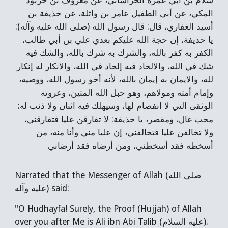
سلام بن أبي عمرة الخراساني، عن معروف بن خربوذ
المكي، عن أبي الطفيل عامر بن واثلة، عن حذيفة بن
أسيد الغفاري، قال: قال رسول الله (صلى الله عليه وآله):
يا حذيفة، إن حجة الله عليكم بعدي علي بن أبي طالب،
الكفر به كفر بالله، والشرك به شرك بالله، والشك فيه
شك في الله، والالحاد فيه إلحاد في الله، والانكار له إنكار
لله، والايمان به إيمان بالله، لأنه أخو رسول الله، ووصيه،
وإمام أمته ومولاهم، وهو حبل الله المتين، وعروته
الوثقى التي لا انفصام لها، وسيهلك فيه اثنان ولا ذنب له:
يا حذيفة: لا تفارقن عليا فتفارقني،
،
محب غال، ومقصر
ولا تخالفن عليا فتخالفني، إن عليا مني وأنا منه، من
أسخطه فقد أسخطني، ومن أرضاه فقد أرضاني
Narrated that the Messenger of Allah (صلى الله
عليه وآله) said:
"O Hudhayfa! Surely, the Proof (Hujjah) of Allah
over you after Me is Ali ibn Abi Talib (عليه السلام).