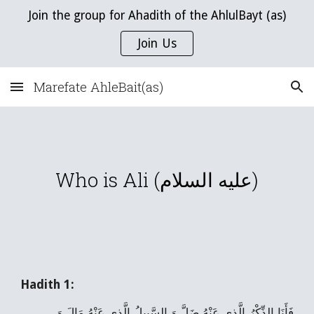
Join the group for Ahadith of the AhlulBayt (as)
Skip to main content
Skip to navigation
Join Us
Marefate AhleBait(as)
Who is Ali (عليه السلام)
Hadith 1:
فَأَنَا الذِّكْرُ الَّذِي عَنْهُ ضَلَّ وَ السَّبِيلُ الَّذِي عَنْهُ مَالَ وَ