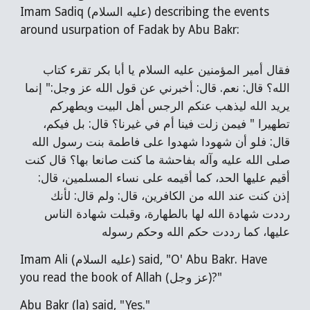
Imam Sadiq (عليه السلام) describing the events
around usurpation of Fadak by Abu Bakr:
فقال أمير المؤمنين عليه السلام يا أبا بكر تقرء كتاب
الله؟ قال: نعم. قال: أخبرني عن قول الله عز وجل:" إنما
يريد الله ليذهب عنكم الرجس أهل البيت ويطهركم
تطهيرا " فيمن زلت فينا أم في غيرنا؟ قال: بل فيكم،
قال: فلو أن شهودا شهدوا على فاطمة بنت رسول الله
صلى الله عليه وآله بفاحشة ما كنت صانعا بها؟ قال كنت
أقيم عليها الحد، كما أقيمه على نساء المسلمين، قال:
إذن كنت عند الله من الكافرين، قال: ولم قال: لأنك
رددت شهادة الله لها بالطهارة، وقبلت شهادة الناس
عليها، كما رددت حكم الله وحكم رسوله
Imam Ali (عليه السلام) said, "O' Abu Bakr. Have
you read the book of Allah (عز وجل)?"
Abu Bakr (la) said, "Yes."