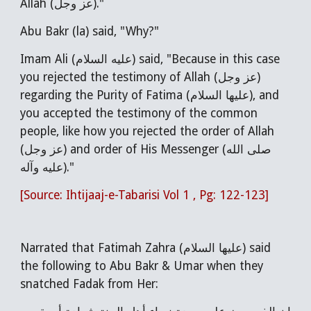
Allah (عز وجل)."
Abu Bakr (la) said, "Why?"
Imam Ali (
عليه السلام
) said, "Because in this case
you rejected the testimony of Allah (
عز وجل
)
regarding the Purity of Fatima (عليها السلام), and
you accepted the testimony of the common
people, like how you rejected the order of Allah
(
عز وجل
) and order of His Messenger (صلى الله
عليه وآله)."
[Source: Ihtijaaj-e-Tabarisi Vol 1 , Pg: 122-123]
Narrated that Fatimah Zahra (عليها السلام) said
the following to Abu Bakr & Umar when they
snatched Fadak from Her: