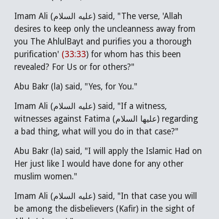
Imam Ali (
عليه السلام
) said, "The verse, 'Allah
desires to keep only the uncleanness away from
you The AhlulBayt and purifies you a thorough
purification'
(33:33
) for whom has this been
revealed? For Us or for others?"
Abu Bakr (la) said, "Yes, for You."
Imam Ali (
عليه السلام
) said, "If a witness,
witnesses against Fatima (
عليها السلام
) regarding
a bad thing, what will you do in that case?"
Abu Bakr (la) said, "I will apply the Islamic Had on
Her just like I would have done for any other
muslim women."
Imam Ali (
عليه السلام
) said, "In that case you will
be among the disbelievers (Kafir) in the sight of