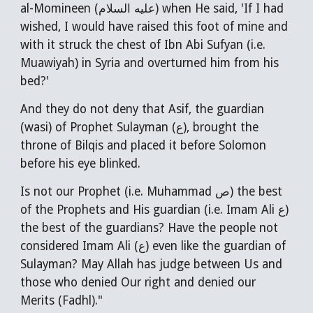
al-Momineen (عليه السلام) when He said, 'If I had
wished, I would have raised this foot of mine and
with it struck the chest of Ibn Abi Sufyan (i.e.
Muawiyah) in Syria and overturned him from his
bed?'
And they do not deny that Asif, the guardian
(wasi) of Prophet Sulayman (ع), brought the
throne of Bilqis and placed it before Solomon
before his eye blinked.
Is not our Prophet (i.e. Muhammad ص) the best
of the Prophets and His guardian (i.e. Imam Ali ع)
the best of the guardians? Have the people not
considered Imam Ali (ع) even like the guardian of
Sulayman? May Allah has judge between Us and
those who denied Our right and denied our
Merits (Fadhl)."