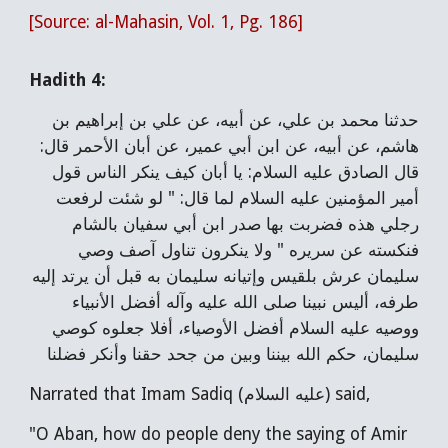
[Source: al-Mahasin, Vol. 1, Pg. 186]
Hadith 4:
حدثنا محمد بن علي، عن أبيه، عن علي بن إبراهيم بن
هاشم، عن أبيه، عن ابن أبي عمير، عن أبان الأحمر قال:
قال الصادق عليه السلام: يا أبان كيف ينكر الناس قول
أمير المؤمنين عليه السلام لما قال: " لو شئت لرفعت
رجلي هذه فضربت بها صدر ابن أبي سفيان بالشام
فنكسته عن سريره " ولا ينكرون تناول آصف وصي
سليمان عرش بلقيس وإتيانه سليمان به قبل أن يرتد إليه
طرفه، أليس نبينا صلى الله عليه وآله أفضل الأنبياء
ووصيه عليه السلام أفضل الأوصياء، أفلا جعلوه كوصي
سليمان، حكم الله بيننا وبين من جحد حقنا وأنكر فضلنا
Narrated that Imam Sadiq (عليه السلام) said,
"O Aban, how do people deny the saying of Amir