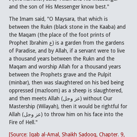
and the son of His Messenger know best."
The Imam said, "O Maysara, that which is
between the Rukn (black stone in the Kaaba) and
the Maqam (the place of the foot prints of
Prophet Ibrahim ع) is a garden from the gardens
of Paradise, and by Allah, if a servant were to live
a thousand years between the Rukn and the
Maqam and worship Allah for a thousand years
between the Prophets grave and the Pulpit
(minbar), then was slaughtered on his bed being
oppressed (mazloom) as a sheep is slaughtered,
and then meets Allah (عز وجل) without Our
Mastership (Wilayah), then it would be rightful for
Allah (عز وجل) to throw him on his face into the
Fire of Hell."
[Source: Iqab al-Amal, Shaikh Sadooq, Chapter. 9,