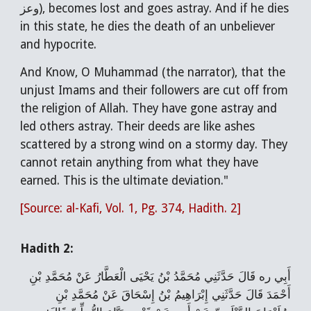
وعز), becomes lost and goes astray. And if he dies
in this state, he dies the death of an unbeliever
and hypocrite.
And Know, O Muhammad (the narrator), that the
unjust Imams and their followers are cut off from
the religion of Allah. They have gone astray and
led others astray. Their deeds are like ashes
scattered by a strong wind on a stormy day. They
cannot retain anything from what they have
earned. This is the ultimate deviation."
[Source: al-Kafi, Vol. 1, Pg. 374, Hadith. 2]
Hadith 2:
أَبِي ره قَالَ حَدَّثَنِي مُحَمَّدُ بْنُ يَحْيَى الْعَطَّارُ عَنْ مُحَمَّدِ بْنِ
أَحْمَدَ قَالَ حَدَّثَنِي إِبْرَاهِيمُ بْنُ إِسْحَاقَ عَنْ مُحَمَّدِ بْنِ