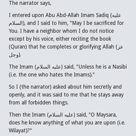
The narrator says,
I entered upon Abu Abd-Allah Imam Sadiq (عليه
السلام), and I said to him, "May I be sacrificed for
You. I have a neighbor whom I do not notice
except by his voice, either reciting the book
(Quran) that he completes or glorifying Allah (عز
وجل).
The Imam (عليه السلام) said, "Unless he is a Nasibi
(i.e. the one who hates the Imams)."
So I (the narrator) asked about him secretly and
openly, and it was said to me that he stays away
from all forbidden things.
Then the Imam (عليه السلام) said, "O Maysara,
does he know anything of what you are upon (i.e.
Wilayat)?"