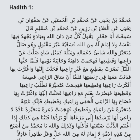
Hadith 1:
مُحَمَّدُ بْنُ يَحْيَى عَنْ مُحَمَّدِ بْنِ الْحُسَيْنِ عَنْ صَفْوَانَ بْنِ
يَحْيَى عَنِ الْعَلاءِ بْنِ رَزِينٍ عَنْ مُحَمَّدِ بْنِ مُسْلِمٍ قَالَ
سَمِعْتُ أَبَا جَعْفَرٍ يَقُولُ كُلُّ مَنْ دَانَ الله بِعِبَادَةٍ يُجْهِدُ فِيهَا
نَفْسَهُ وَلا إِمَامَ لَهُ مِنَ الله فَسَعْيُهُ غَيْرُ مَقْبُولٍ وَهُوَ ضَالٌّ
مُتَحَيِّرٌ وَالله شَانِئٌ لاعْمَالِهِ وَمَثَلُهُ كَمَثَلِ شَاةٍ ضَلَّتْ عَنْ
رَاعِيهَا وَقَطِيعِهَا فَهَجَمَتْ ذَاهِبَةً وَجَائِيَةً يَوْمَهَا فَلَمَّا جَنَّهَا
اللَّيْلُ بَصُرَتْ بِقَطِيعٍ مَعَ غَيْرِ رَاعِيهَا فَحَنَّتْ إِلَيْهَا وَاغْتَرَّتْ بِهَا
فَبَاتَتْ مَعَهَا فِي رَبَضَتِهَا فَلَمَّا أَنْ سَاقَ الرَّاعِي قَطِيعَهُ
أَنْكَرَتْ رَاعِيَهَا وَقَطِيعَهَا فَهَجَمَتْ مُتَحَيِّرَةً تَطْلُبُ رَاعِيَهَا
وَقَطِيعَهَا فَبَصُرَتْ بِغَنَمٍ مَعَ رَاعِيهَا فَحَنَّتْ إِلَيْهَا وَاغْتَرَّتْ بِهَا
فَصَاحَ بِهَا الرَّاعِي الْحَقِي بِرَاعِيكِ وَقَطِيعِكِ فَإِنَّكِ تَائِهَةٌ
مُتَحَيِّرَةٌ عَنْ رَاعِيكِ وَقَطِيعِكِ فَهَجَمَتْ ذَعِرَةً مُتَحَيِّرَةً نَادَّةً لا
رَاعِيَ لَهَا يُرْشِدُهَا إِلَى مَرْعَاهَا أَوْ يَرُدُّهَا فَبَيْنَا هِيَ كَذَلِكَ إِذَا
اغْتَنَمَ الذِّئْبُ ضَيْعَتَهَا فَأَكَلَهَا وَكَذَلِكَ وَالله يَا مُحَمَّدُ مَنْ أَصْبَحَ
مِنْ هَذِهِ الامَّةِ لا إِمَامَ لَهُ مِنَ الله جَلَّ وَعَزَّ ظَاهِراً عَادِلاً