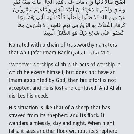
أَصْبَحَ ضَالاً تَائِهاً وَإِنْ مَاتَ عَلَى هَذِهِ الْحَالِ مَاتَ مِيتَةَ كُفْرٍ
وَنِفَاقٍ وَاعْلَمْ يَا مُحَمَّدُ إِنَّ أَئِمَّةَ الْجَوْرِ وَأَتْبَاعَهُمْ لَمَعْزُولُونَ
عَنْ دِينِ الله قَدْ ضَلُّوا وَأَضَلُّوا فَأَعْمَالُهُمُ الَّتِي يَعْمَلُونَهَا
كَرَمَادٍ اشْتَدَّتْ بِهِ الرِّيحُ فِي يَوْمٍ عَاصِفٍ لا يَقْدِرُونَ مِمَّا
كَسَبُوا عَلَى شَيْ‏ءٍ ذَلِكَ هُوَ الضَّلالُ الْبَعِيدُ
Narrated with a chain of trustworthy narrators
that Abu Jafar Imam Baqir (عليه السلام) said,
"Whoever worships Allah with acts of worship in
which he exerts himself, but does not have an
Imam appointed by God, then his effort is not
accepted, and he is lost and confused. And Allah
dislikes his deeds.
His situation is like that of a sheep that has
strayed from its shepherd and its flock. It
wanders aimlessly, day and night. When night
falls, it sees another flock without its shepherd