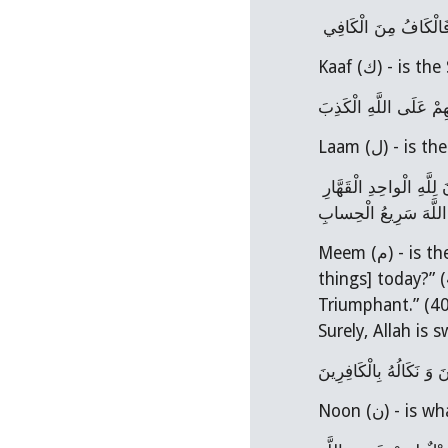
فَالْكَافُ مِنَ الْكَافِي
Kaaf (ك) - is
هِمْ عَلَى اللَّهِ الْكَذِبَ
Laam (ل) -
فَالْمِيمُ مُلْكُ اللَّهِ يَوْمَ لَا مَالِكَ غَيْرُهُ وَ يَقُولُ اللَّهُ عَزَّ وَ جَلَ‏ لِمَنِ الْمُلْكُ الْيَوْمَ‏ ثُمَّ يُنْطِقُ أَرْوَاحَ أَنْبِيَائِهِ وَ رُسُلِهِ وَ حُجَجِهِ فَيَقُولُونَ‏ لِلَّهِ الْواحِدِ الْقَهَّارِ 
َ اللَّهَ سَرِيعُ الْحِسابِ
Meem (م) - is the rule (mulk) of Allah on a Day where there is no rule except His. Allah says, “For whom is the rule [of all 
things] today?” (
Triumphant.” (40:
Surely, Allah is s
َ وَ نَكَالُهُ بِالْكَافِرِينَ
Noon (ن) 