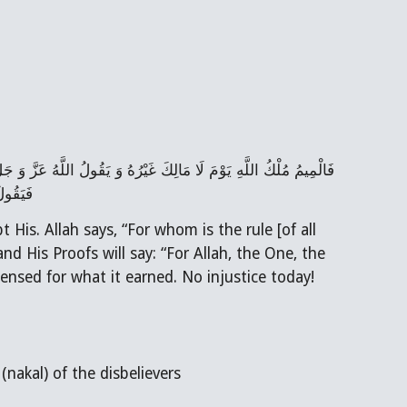
فَيَقُول
d His Proofs will say: “For Allah, the One, the 
pensed for what it earned. No injustice today! 
nt (nakal) of the disbelievers