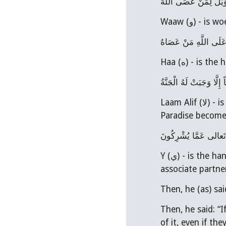
وَيْلٌ لِمَنْ عَصَى اللَّهَ
Waaw (و) 
 عَلَى اللَّهِ مَنْ عَصَاهُ
Haa (ه) - i
ِلَّا وَجَبَتْ لَهُ الْجَنَّةُ
Laam Alif (لا) - is la ilaha illallah, which is the saying of sincerity – there is no worshiper who says it sincerely except that 
Paradise becomes
تَعالى‏ عَمَّا يُشْرِكُونَ‏
Y (ي) - is the hand (yad) of Allah, which is above His creation, distributing sustenance – may He be glorified of those who 
associate partne
Then, he (as) sai
Then, he said: “
of it, even if th