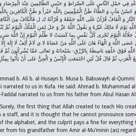
mmad b. Ali b. al-Husayn b. Musa b. Babuwayh al-Qummi (
i narrated to us in Kufa. He said: Ahmad b. Muhammad al-H
l-Faddal narrated to us from his father from Abul Hasan Ali
Surely, the first thing that Allah created to teach His crea
 a staff, and it is thought that he cannot pronounce some 
 of the alphabet, and the culprit pays a fine for everythin
r from his grandfather from Amir al-Mu’minin (as) regarding