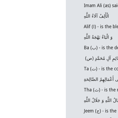
Imam Ali (as) sai
الْأَلِفُ آلَاءُ اللَّهِ
Alif (ا) - is t
وَ الْبَاءُ بَهْجَةُ اللَّهِ
Ba (ب) - is th
ِ بِقَائِمِ آلِ مُحَمَّدٍ (ص
ى أَعْمَالِهِمُ الصَّالِحَةِ
Tha (ث) - 
لُ اللَّهِ وَ جَلَالُ اللَّهِ
Jeem (ج) -