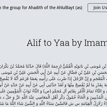
n the group for Ahadith of the AhlulBayt (as)
Join Us
ip to main content
Skip to navigat
Alif to Yaa by Imam