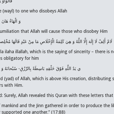
فَالْوَاوُ 
- is woe (wayl) to one who disobeys Allah
وَ الْهَاءُ هَانَ
s the humiliation that Allah will cause those who disobey Him
لَامْ أَلِفْ لَا إِلَهَ إِلَّا اللَّهُ وَ هِيَ كَلِمَةُ الْإِخْلَاصِ مَا مِنْ عَبْدٍ قَالَهَا مُخْلِصاً إ
 obligatory for him
ي يَدُ اللَّهِ فَوْقَ خَلْقِهِ بَاسِطَةً بِالرِّزْقِ- سُبْحانَهُ وَ 
rs with Him.
d: Surely, Allah revealed this Quran with these letters that
If mankind and the Jinn gathered in order to produce the li
ey supported one another.” (17:88)