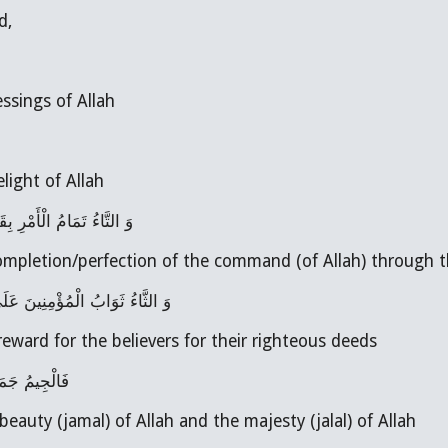
d,
he blessings of Allah
e delight of Allah
وَ التَّاءُ تَمَامُ الْأَمْر) 
وَ الثَّاءُ ثَوَابُ الْمُؤْمِنِينَ عَلَ
is the reward for the believers for their righteous deeds
فَالْجِيمُ جَمَا
 is the beauty (jamal) of Allah and the majesty (jalal) of Allah