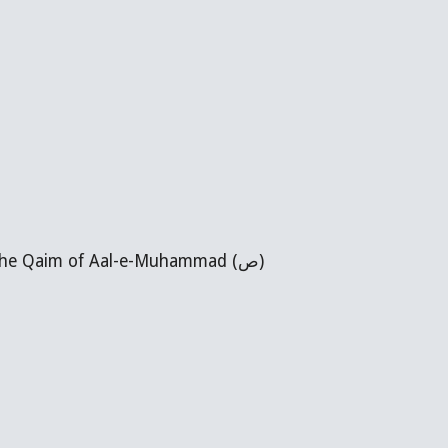
Ta (ت) - is the completion/perfection of the command (of Allah) through the Qaim of Aal-e-Muhammad (ص)