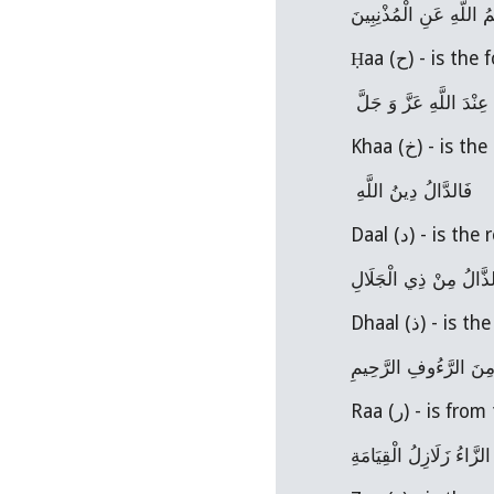
ُ اللَّهِ عَنِ الْمُذْنِبِينَ
Ḥaa (ح) - i
نْدَ اللَّهِ عَزَّ وَ جَلَّ
Khaa (خ) 
فَالدَّالُ دِينُ اللَّهِ 
Daal (د) - is
ذَّالُ مِنْ ذِي الْجَلَالِ
Dhaal (ذ) 
 مِنَ الرَّءُوفِ الرَّحِيمِ
Raa (ر) - is
الزَّاءُ زَلَازِلُ الْقِيَامَةِ