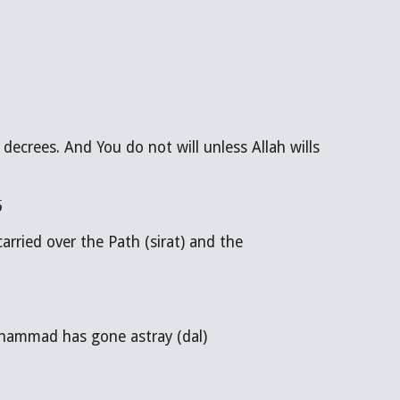
Sheen (ش) -  is that Allah wills (sha’) what He wishes and decrees what He decrees. And You do not will unless Allah wills 
ف
Muhammad has gone astray (dal)