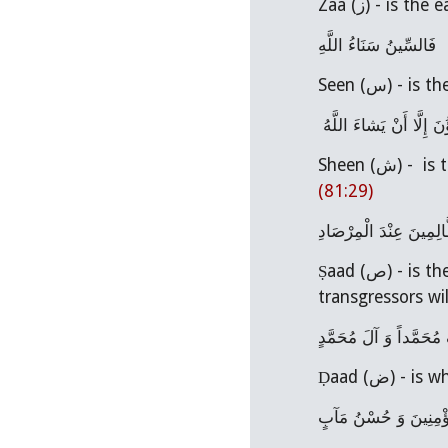
Zaa (ز) - is
فَالسِّينُ سَنَاءُ اللَّهِ
Seen (س) -
 إِلَّا أَنْ يَشاءَ اللَّهُ‏
(81:29)
مِينَ عِنْدَ الْمِرْصَادِ
Ṣaad (ص) - is the truthful promise (sadiq al-wa`d) that the people will be carried over the Path (sirat) and the 
transgressors wi
ُحَمَّداً وَ آلَ مُحَمَّدٍ
Ḍaad (ض
ْمِنِينَ‏ وَ حُسْنُ مَآبٍ‏