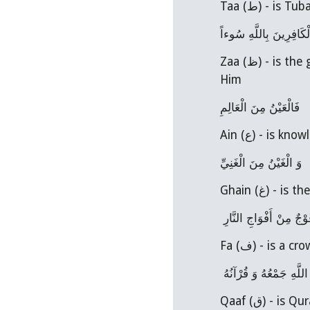
Taa (ط) - i
ْكَافِرِينَ بِاللَّهِ سُوءاً
Zaa (ظ) - is the good impression (zann) that believers have of Allah and the poor impression that the disbelievers have of 
Him
فَالْعَيْنُ مِنَ الْعَالِمِ
Ain (ع) - is k
وَ الْغَيْنُ مِنَ الْغَنِيِّ
Ghain (غ) -
فَوْجٌ مِنْ أَفْوَاجِ النَّارِ
Fa (ف) - is 
لَّهِ جَمْعُهُ وَ قُرْآنُهُ
Qaaf (ق) -