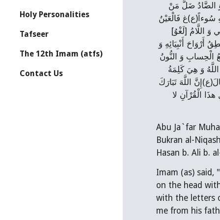
ما تَشاؤُنَ إِلَّا أَنْ يَشاءَ اللَّهُ‏ (ص)ض فَالصَّادُ مِنْ صَادِقِ الْوَعْدِ فِي حَمْلِ النَّاسِ عَلَى الصِّرَاطِ وَ حَبْسِ الظَّالِمِينَ عِنْدَ الْمِرْصَادِ وَ الضَّادُ ضَلَّ مَنْ 
Holy Personalities
خَالَفَ مُحَمَّداً وَ آلَ مُحَمَّدٍ ط ظ فَالطَّاءُ طُوبَى لِلْمُؤْمِنِينَ‏ وَ حُسْنُ مَآبٍ‏ وَ الظَّاءُ ظَنُّ الْمُؤْمِنِينَ بِاللَّهِ خَيْراً وَ ظَنُّ الْكَافِرِينَ بِاللَّهِ سُوءاً(ع)غ فَالْعَيْنُ 
مِنَ الْعَالِمِ وَ الْغَيْنُ مِنَ الْغَنِيِّ ف ق فَالْفَاءُ فَوْجٌ مِنْ أَفْوَاجِ النَّارِ وَ الْقَافُ قُرْآنٌ عَلَى اللَّهِ جَمْعُهُ وَ قُرْآنُهُ ك ل فَالْكَافُ مِنَ الْكَافِي وَ اللَّامُ [لَغْوُ] 
Tafseer
الْكَافِرِينَ فِي افْتِرَائِهِمْ عَلَى اللَّهِ الْكَذِبَ م ن فَالْمِيمُ مُلْكُ اللَّهِ يَوْمَ لَا مَالِكَ غَيْرُهُ وَ يَقُولُ اللَّهُ عَزَّ وَ جَلَ‏ لِمَنِ الْمُلْكُ الْيَوْمَ‏ ثُمَّ يُنْطِقُ أَرْوَاحَ أَنْبِيَائِهِ وَ 
The 12th Imam (atfs)
رُسُلِهِ وَ حُجَجِهِ فَيَقُولُونَ‏ لِلَّهِ الْواحِدِ الْقَهَّارِ فَيَقُولُ اللَّهُ جَلَّ جَلَالُهُ‏ الْيَوْمَ تُجْزى‏ كُلُّ نَفْسٍ بِما كَسَبَتْ لا ظُلْمَ الْيَوْمَ إِنَّ اللَّهَ سَرِيعُ الْحِسابِ‏ وَ النُّونُ 
نَوَالُ اللَّهِ لِلْمُؤْمِنِينَ وَ نَكَالُهُ بِالْكَافِرِينَ و ه فَالْوَاوُ وَيْلٌ لِمَنْ عَصَى اللَّهَ وَ الْهَاءُ هَانَ عَلَى اللَّهِ مَنْ عَصَاهُ لا ي لَامْ أَلِفْ لَا إِلَهَ إِلَّا اللَّهُ وَ هِيَ كَلِمَةُ 
Contact Us
الْإِخْلَاصِ مَا مِنْ عَبْدٍ قَالَهَا مُخْلِصاً إِلَّا وَجَبَتْ لَهُ الْجَنَّةُ ي يَدُ اللَّهِ فَوْقَ خَلْقِهِ بَاسِطَةً بِالرِّزْقِ- سُبْحانَهُ وَ تَعالى‏ عَمَّا يُشْرِكُونَ‏ ثُمَّ قَالَ(ع)إِنَّ اللَّهَ تَبَارَكَ 
وَ تَعَالَى أَنْزَلَ هَذَا الْقُرْآنَ بِهَذِهِ الْحُرُوفِ الَّتِي يَتَدَاوَلُهَا جَمِيعُ الْعَرَبِ ثُمَّ قَالَ‏ قُلْ لَئِنِ اجْتَمَعَتِ الْإِنْسُ وَ الْجِنُّ عَلى‏ أَنْ يَأْتُوا بِمِثْلِ هذَا الْقُرْآنِ لا 
Abu Ja`far Muha
Bukran al-Niqash
Hasan b. Ali b. a
Imam (as) said, "
on the head with
with the letters
me from his fathe