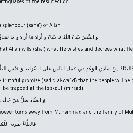
 the earthquakes of the resurrection
 is the splendour (sana’) of Allah
وَ الشِّينُ شَاءَ اللَّهُ مَا شَاءَ وَ أَرَادَ مَا أَرَادَ وَ ما تَشاؤُنَ 
َالصَّادُ مِنْ صَادِقِ الْوَعْدِ فِي حَمْلِ النَّاسِ عَلَى الصِّرَاطِ وَ حَبْسِ الظَّالِ
ll be trapped at the lookout (mirsad)
وَ الضَّادُ ضَلَّ مَنْ خَالَفَ م
) - is whoever turns away from Muhammad and the Family of 
فَالطَّاءُ طُوبَى لِلْمُؤ