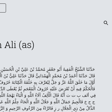
ion
 Ali (as)