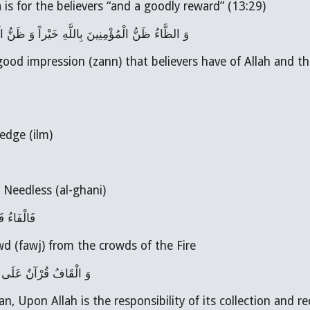
s Tuba is for the believers “and a goodly reward” (13:29)
وَ الظَّاءُ ظَنُّ الْمُؤْمِنِينَ بِاللَّهِ خَيْراً وَ ظَنُّ ال
nowledge (ilm)
 is the Needless (al-ghani)
فَالْفَاءُ  
a crowd (fawj) from the crowds of the Fire
وَ الْقَافُ قُرْآنٌ عَلَى ال 
 is Quran, Upon Allah is the responsibility of its collection and r