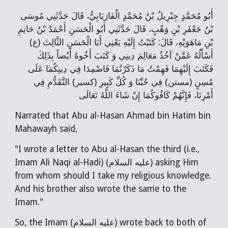
أَبُو مُحَمَّدٍ جِبْرِيلُ بْنُ مُحَمَّدٍ الْفَارَيَابِيُّ، قَالَ حَدَّثَنِي مُوسَى
بْنُ جَعْفَرِ بْنِ وَهْبٍ، قَالَ حَدَّثَنِي أَبُو الْحَسَنِ أَحْمَدُ بْنُ حَاتِمِ
بْنِ مَاهَوَيْهِ، قَالَ: كَتَبْتُ إِلَيْهِ‌ يَعْنِي أَبَا الْحَسَنِ الثَّالِثَ (ع)
أَسْأَلُهُ عَمَّنْ آخُذُ مَعَالِمَ دِينِي وَ كَتَبَ أَخُوهُ أَيْضاً بِذَلِكَ
فَكَتَبَ إِلَيْهِمَا فَهِمْتُ مَا ذَكَرْتُمَا فَاصْمِدَا فِي دِينِكُمَا عَلَى
مُسِنٍ‌ (مستن) فِي حُبِّنَا وَ كُلِّ كَبِيرِ (كسير) التَّقَدُّمِ فِي
أَمْرِنَا، فَإِنَّهُمْ كَافُوكُمَا إِنْ شَاءَ اللَّهُ تَعَالَى
Narrated that Abu al-Hasan Ahmad bin Hatim bin
Mahawayh said,
"I wrote a letter to Abu al-Hasan the third (i.e.,
Imam Ali Naqi al-Hadi) (عليه السلام) asking Him
from whom should I take my religious knowledge.
And his brother also wrote the same to the
Imam."
So, the Imam (عليه السلام) wrote back to both of