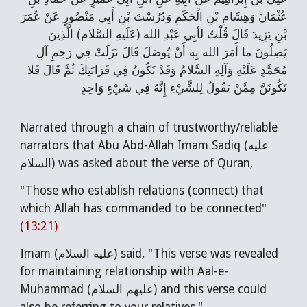
عُثْمَانَ وَهِشَامِ بْنِ الْحَكَمِ وَدُرُسْتَ بْنِ أَبِي مَنْصُورٍ عَنْ عُمَرَ
بْنِ يَزِيدَ قَالَ قُلْتُ لأبِي عَبْدِ الله (عَلَيهِ السَّلام) الَّذِينَ
يَصِلُونَ ما أَمَرَ الله بِهِ أَنْ يُوصَلَ قَالَ نَزَلَتْ فِي رَحِمِ آلِ
مُحَمَّدٍ عَلَيْهِ وَآلِهِ السَّلامُ وَقَدْ تَكُونُ فِي قَرَابَتِكَ ثُمَّ قَالَ فَلا
تَكُونَنَّ مِمَّنْ يَقُولُ لِلشَّيْ‏ءِ إِنَّهُ فِي شَيْ‏ءٍ وَاحِدٍ
Narrated through a chain of trustworthy/reliable
narrators that Abu Abd-Allah Imam Sadiq (عليه
السلام) was asked about the verse of Quran,
"Those who establish relations (connect) that
which Allah has commanded to be connected"
(13:21)
Imam (عليه السلام) said, "This verse was revealed
for maintaining relationship with Aal-e-
Muhammad (عليهم السلام) and this verse could