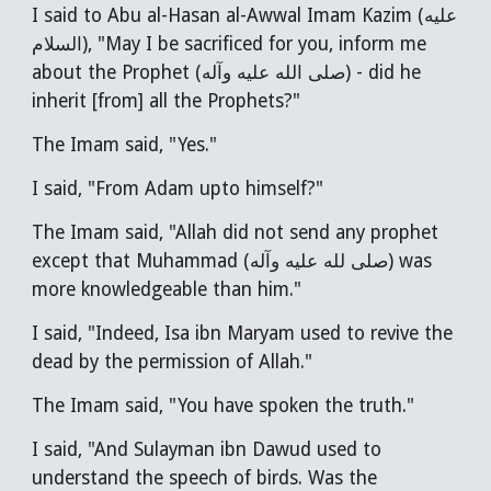
I said to Abu al-Hasan al-Awwal Imam Kazim (عليه
السلام), "May I be sacrificed for you, inform me
about the Prophet (صلى الله عليه وآله) - did he
inherit [from] all the Prophets?"
The Imam said, "Yes."
I said, "From Adam upto himself?"
The Imam
said, "Allah did not send any prophet
except that Muhammad (صلى لله عليه وآله) was
more knowledgeable than him."
I said, "Indeed, Isa ibn Maryam used to revive the
dead by the permission of Allah."
The Imam
said, "You have spoken the truth."
I said, "And Sulayman ibn Dawud used to
understand the speech of birds. Was the