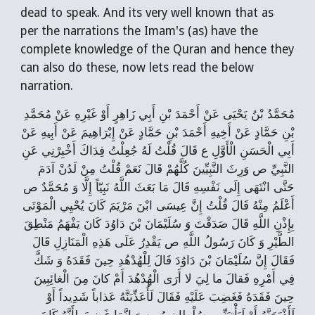
dead to speak. And its very well known that as
per the narrations the Imam's (as) have the
complete knowledge of the Quran and hence they
can also do these, now lets read the below
narration.
مُحَمَّدُ بْنُ يَحْيَى عَنْ أَحْمَدَ بْنِ أَبِي زَاهِرٍ أَوْ غَيْرِهِ عَنْ مُحَمَّدِ
بْنِ حَمَّادٍ عَنْ أَخِيهِ أَحْمَدَ بْنِ حَمَّادٍ عَنْ إِبْرَاهِيمَ عَنْ أَبِيهِ عَنْ
أَبِي الْحَسَنِ الْأَوَّلِ ع قَالَ قُلْتُ لَهُ جُعِلْتُ فِدَاكَ أَخْبِرْنِي عَنِ
النَّبِيِّ ص وَرِثَ النَّبِيِّينَ كُلَّهُمْ قَالَ نَعَمْ قُلْتُ مِنْ لَدُنْ آدَمَ
حَتَّى انْتَهَى إِلَى نَفْسِهِ قَالَ مَا بَعَثَ اللَّهُ نَبِيّاً إِلَّا وَ مُحَمَّدٌ ص
أَعْلَمُ مِنْهُ قَالَ قُلْتُ إِنَّ عِيسَى ابْنَ مَرْيَمَ كَانَ يُحْيِي الْمَوْتَى
بِإِذْنِ اللَّهِ قَالَ صَدَقْتَ وَ سُلَيْمَانَ بْنَ دَاوُدَ كَانَ يَفْهَمُ مَنْطِقَ
الطَّيْرِ وَ كَانَ رَسُولُ اللَّهِ ص يَقْدِرُ عَلَى هَذِهِ الْمَنَازِلِ قَالَ
فَقَالَ إِنَّ سُلَيْمَانَ بْنَ دَاوُدَ قَالَ لِلْهُدْهُدِ حِينَ فَقَدَهُ وَ شَكَّ
فِي أَمْرِهِ فَقالَ ما لِيَ لا أَرَى الْهُدْهُدَ أَمْ كانَ مِنَ الْغائِبِينَ
حِينَ فَقَدَهُ فَغَضِبَ عَلَيْهِ فَقَالَ لَأُعَذِّبَنَّهُ عَذاباً شَدِيداً أَوْ