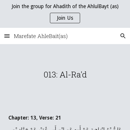
Join the group for Ahadith of the AhlulBayt (as)
Skip to main content
Skip to navigation
Join Us
Marefate AhleBait(as)
013: Al-Ra'd
Chapter: 13, Verse: 21
عَلِيُّ بْنُ إِبْرَاهِيمَ عَنْ أَبِيهِ عَنِ ابْنِ أَبِي عُمَيْرٍ عَنْ حَمَّادِ بْنِ