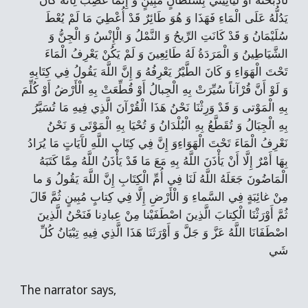
لَأَذْبَحَنَّهُ أَوْ لَيَأْتِيَنِّي بِسُلْطانٍ مُبِينٍ وَ إِنَّمَا غَضِبَ لِأَنَّهُ كَانَ
يَدُلُّهُ عَلَى الْمَاءِ فَهَذَا وَ هُوَ طَائِرٌ قَدْ أُعْطِيَ مَا لَمْ يُعْطَ
سُلَيْمَانُ وَ قَدْ كَانَتِ الرِّيحُ وَ النَّمْلُ وَ الْإِنْسُ وَ الْجِنُّ وَ
الشَّيَاطِينُ وَ الْمَرَدَةُ لَهُ طَائِعِينَ وَ لَمْ يَكُنْ يَعْرِفُ الْمَاءَ
تَحْتَ الْهَوَاءِ وَ كَانَ الطَّيْرُ يَعْرِفُهُ وَ إِنَّ اللَّهَ يَقُولُ فِي كِتَابِهِ
وَ لَوْ أَنَّ قُرْآناً سُيِّرَتْ بِهِ الْجِبالُ أَوْ قُطِّعَتْ بِهِ الْأَرْضُ أَوْ كُلِّمَ
بِهِ الْمَوْتى‏ وَ قَدْ وَرِثْنَا نَحْنُ هَذَا الْقُرْآنَ الَّذِي فِيهِ مَا تُسَيَّرُ
بِهِ الْجِبَالُ وَ تُقَطَّعُ بِهِ الْبُلْدَانُ وَ تُحْيَا بِهِ الْمَوْتَى وَ نَحْنُ
نَعْرِفُ الْمَاءَ تَحْتَ الْهَوَاءِوَ إِنَّ فِي كِتَابِ اللَّهِ لآَيَاتٍ مَا يُرَادُ
بِهَا أَمْرٌ إِلَّا أَنْ يَأْذَنَ اللَّهُ بِهِ مَعَ مَا قَدْ يَأْذَنُ اللَّهُ مِمَّا كَتَبَهُ
الْمَاضُونَ جَعَلَهُ اللَّهُ لَنَا فِي أُمِّ الْكِتَابِ إِنَّ اللَّهَ يَقُولُ وَ ما
مِنْ غائِبَةٍ فِي السَّماءِ وَ الْأَرْضِ إِلَّا فِي كِتابٍ مُبِينٍ ثُمَّ قَالَ
ثُمَّ أَوْرَثْنَا الْكِتابَ الَّذِينَ اصْطَفَيْنا مِنْ عِبادِنا فَنَحْنُ الَّذِينَ
اصْطَفَانَا اللَّهُ عَزَّ وَ جَلَّ وَ أَوْرَثَنَا هَذَا الَّذِي فِيهِ تِبْيَانُ كُلِّ
شَي
The narrator says,