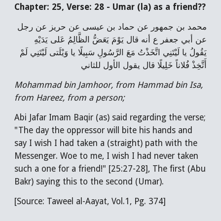
Chapter: 25, Verse: 28 - Umar (la) as a friend??
محمد بن جمهور عن حماد بن عيسى عن حريز عن رجل
عن أبي جعفر ع أنه قال يَوْمَ يَعَضُّ الظَّالِمُ عَلى يَدَيْهِ
يَقُولُ يا لَيْتَنِي اتَّخَذْتُ مَعَ الرَّسُولِ سَبِيلًا يا وَيْلَتى لَيْتَنِي لَمْ
أَتَّخِذْ فُلاناً خَلِيلًا قال يقول الأول للثاني
Mohammad bin Jamhoor, from Hammad bin Isa,
from Hareez, from a person;
Abi Jafar Imam Baqir (as) said regarding the verse;
"The day the oppressor will bite his hands and
say I wish I had taken a (straight) path with the
Messenger. Woe to me, I wish I had never taken
such a one for a friend!" [25:27-28], The first (Abu
Bakr) saying this to the second (Umar).
[Source: Taweel al-Aayat, Vol.1, Pg. 374]