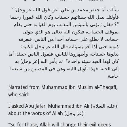
سألت أبا جعفر محمد بن علي عن قول الله عز وجل: "
فأولئك يبدل الله سيئاتهم حسنات وكان الله غفورا رحيما
"؟ فقال : يؤتي بالمؤمن المذنب يوم القيامة حتى يقام
بموقف الحساب، فيكون الله تعالى هو الذي يتولى
حسابه، لا يطلع على حسابه أحدا من الناس، فيعرفه
ذنوبه حتى إذا أقر بسيئاته قال الله عز وجل للكتبة:
بدلوها حسنات، وأظهروها للناس، فيقول الناس حينئذ: أما
كان لهذا العبد سيئة واحدة؟! ثم يأمر الله [عز وجل] به
إلى الجنة، فهذا تأويل الآية، وهي في المذنبين من شيعتنا
خاصة
Narrated from Muhammad ibn Muslim al-Thaqafi,
who said:
I asked Abu Jafar, Muhammad ibn Ali (عليه السلام)
about the words of Allah (عز وجل):
"So for those, Allah will change their evil deeds