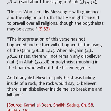
السلام) said about the saying of Allah (عز وجل),
"He it is Who sent His Messenger with guidance
and the religion of truth, that He might cause it
to prevail over all religions, though the polytheists
may be averse."
(9:33)
"The interpretation of this verse has not
happened and neither will it happen till the rising
of the Qaim (عليه السلام). When al-Qaim (عليه
السلام) rises, there will not remain any disbeliever
(kafir) in Allah (العظيم) or polytheist (mushrik) in
the Imam who will not hate his emergence.
And if any disbeliever or polytheist was hiding
inside of a rock, the rock would say, O believer,
there is an disbeliever inside me, so break me and
kill him."
[Source: Kamal al-Deen, Shaikh Saduq, Ch. 58,
Hadith. 16]