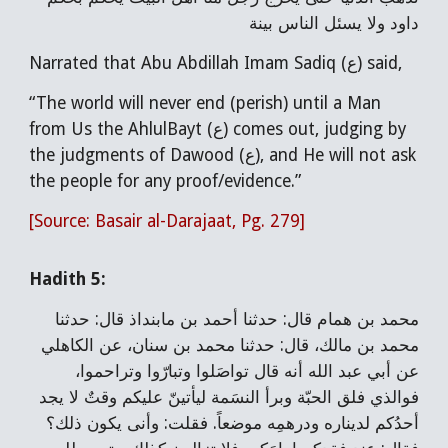
داود ولا يسئل الناس بينة
Narrated that Abu Abdillah Imam Sadiq (ع) said,
“The world will never end (perish) until a Man
from Us the AhlulBayt (ع) comes out, judging by
the judgments of Dawood (ع), and He will not ask
the people for any proof/evidence.”
[Source: Basair al-Darajaat, Pg. 279]
Hadith 5:
محمد بن همام قال: حدثنا أحمد بن مابنداذ قال: حدثنا
محمد بن مالك، قال: حدثنا محمد بن سنان، عن الكاهلي
عن أبي عبد الله أنه قال تواصَلوا وتبارّوا وتراحموا،
فوالذي فلق الحبّة وبرأ النسَمة ليأتينّ عليكم وقتٌ لا يجد
أحدُكم لديناره ودرهمِه موضعاً. فقلت: وأنى يكون ذلك؟