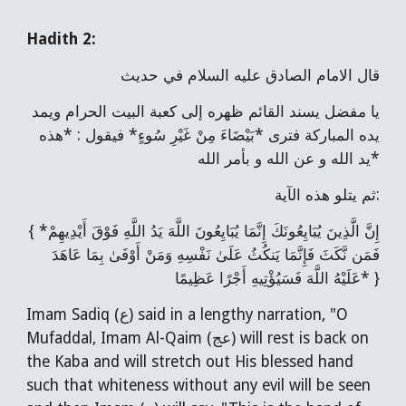
Hadith
2
:
قال الامام الصادق عليه السلام في حديث
يا مفضل يسند القائم ظهره إلى كعبة البيت الحرام ويمد
يده المباركة فترى *بَيْضَاءَ مِنْ غَيْرِ سُوءٍ* فيقول : *هذه
يد الله و عن الله و بأمر الله*
ثم يتلو هذه الآية:
{ *إِنَّ الَّذِينَ يُبَايِعُونَكَ إِنَّمَا يُبَايِعُونَ اللَّهَ يَدُ اللَّهِ فَوْقَ أَيْدِيهِمْ
فَمَن نَّكَثَ فَإِنَّمَا يَنكُثُ عَلَىٰ نَفْسِهِ وَمَنْ أَوْفَىٰ بِمَا عَاهَدَ
عَلَيْهُ اللَّهَ فَسَيُؤْتِيهِ أَجْرًا عَظِيمًا* }
Imam Sadiq (ع) said in a lengthy narration, "O
Mufaddal, Imam Al-Qaim (عج) will rest is back on
the Kaba and will stretch out His blessed hand
such that whiteness without any evil will be seen