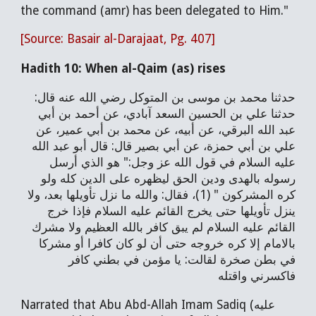
the command (amr) has been delegated to Him."
[Source: Basair al-Darajaat, Pg. 407]
Hadith 10
: When al-Qaim (as) rises
حدثنا محمد بن موسى بن المتوكل رضي الله عنه قال:
حدثنا علي بن الحسين السعد آبادي، عن أحمد بن أبي
عبد الله البرقي، عن أبيه، عن محمد بن أبي عمير، عن
علي بن أبي حمزة، عن أبي بصير قال: قال أبو عبد الله
عليه السلام في قول الله عز وجل:" هو الذي أرسل
رسوله بالهدى ودين الحق ليظهره على الدين كله ولو
كره المشركون " (1)، فقال: والله ما نزل تأويلها بعد، ولا
ينزل تأويلها حتى يخرج القائم عليه السلام فإذا خرج
القائم عليه السلام لم يبق كافر بالله العظيم ولا مشرك
بالامام إلا كره خروجه حتى أن لو كان كافرا أو مشركا
في بطن صخرة لقالت: يا مؤمن في بطني كافر
فاكسرني واقتله
Narrated that Abu Abd-Allah Imam Sadiq (عليه