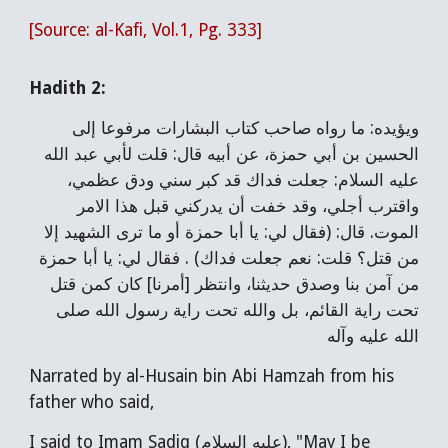
[Source: al-Kafi, Vol.1, Pg. 333]
Hadith
2
:
ويؤيده: ما رواه صاحب كتاب البشارات مرفوعا إلى
الحسين بن أبي حمزة، عن أبيه قال: قلت لأبي عبد الله
عليه السلام: جعلت فداك قد كبر سني ودق عظمي،
واقترب أجلي، وقد خفت أن يدركني قبل هذا الامر
الموت. قال: (فقال لي: يا أبا حمزة أو ما ترى الشهيد إلا
من قتل؟ قلت: نعم جعلت فداك) . فقال لي: يا أبا حمزة
من آمن بنا وصدق حديثنا، وانتظر [أمرنا] كان كمن قتل
تحت راية القائم، بل والله تحت راية رسول الله صلى
الله عليه وآله
Narrated by al-Husain bin Abi Hamzah from his
father who said,
I said to Imam Sadiq (عليه السلام), "May I be