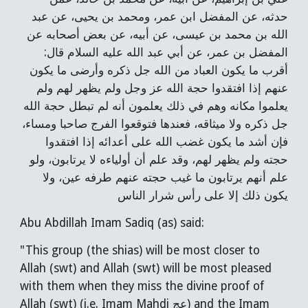
حدثه، عن المفضل ابن عمر، ومحمد بن يحيى، عن عبد
الله بن محمد بن عيسى، عن أبيه، عن بعض أصحابه عن
المفضل بن عمر، عن أبي عبد الله عليه السلام قال:
أقرب ما يكون العباد من الله جل ذكره وأرضى ما يكون
عنهم إذا افتقدوا حجة الله عز وجل ولم يظهر لهم ولم
يعلموا مكانه وهم في ذلك يعلمون أنه لم تبطل حجة الله
جل ذكره ولا ميثاقه، فعندها فتوقعوا الفرج صاحبا ومساء،
فإن أشد ما يكون غضب الله على أعدائه إذا افتقدوا
حجته ولم يظهر لهم، وقد علم أن أولياءه لا يرتابون، ولو
علم أنهم يرتابون ما غيب حجته عنهم طرفه عين، ولا
يكون ذلك إلا على رأس شرار الناس
Abu Abdillah Imam Sadiq (as) said:
"This group (the shias) will be most closer to
Allah (swt) and Allah (swt) will be most pleased
with them when they miss the divine proof of
Allah (swt) (i.e. Imam Mahdi عج) and the Imam