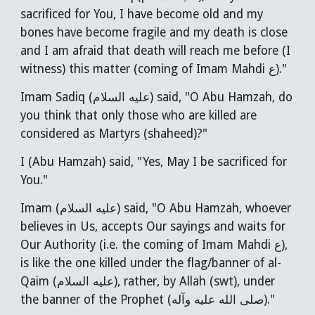
sacrificed for You, I have become old and my
bones have become fragile and my death is close
and I am afraid that death will reach me before (I
witness) this matter (coming of Imam Mahdi ع)."
Imam Sadiq (عليه السلام) said, "O Abu Hamzah, do
you think that only those who are killed are
considered as Martyrs (shaheed)?"
I (Abu Hamzah) said, "Yes, May I be sacrificed for
You."
Imam (
عليه السلام
) said, "O Abu Hamzah, whoever
believes in Us, accepts Our sayings and waits for
Our Authority (i.e. the coming of Imam Mahdi ع),
is like the one killed under the flag/banner of al-
Qaim (عليه السلام), rather, by Allah (swt), under
the banner of the Prophet (صلى الله عليه وآله)."